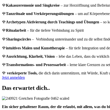
🌹
Kakaozeremonie und Singkreise
– zur Herzöffnung und Befreiun
🌹
Tanzrituale und Verkörperungsübungen
– um auf Körperebene
🌹
Archetypen Aktivierung durch Teachings und Übungen
– so k
🌹
Ritualarbeit
– für die tiefere Verbindung zu Spirit
🌹
Sharingscircles
– Verbindung untereinander und zu dir selbst find
🌹
intuitives Malen und Kunsttherapie
– für tiefe Integration und d
🌹
Ausrichtung, Klarheit, Vision
– lebe das Leben, dass du wirklich 
🌹
Transformations- und Prozessarbeit
– lerne klare Grenzen zu set
🌹
verkörperte Tools,
die dich darin unterstützen, mit Würde, Kraf
Jetzt anmelden
Das erwartet dich..
Ein sicher gehaltener Raum, der dir erlaubt, mit allem, was du b