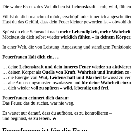
Die wahre Essenz des Weiblichen ist
Lebenskraft
– roh, wild, fühlen
Fühlst du dich manchmal müde, erschöpft oder innerlich abgeschnitten
Hast du das Gefühl, dass dein Feuer kleiner geworden ist – obwohl du 
Spürst du eine Sehnsucht nach
mehr Lebendigkeit, mehr Wahrheit
Möchtest du dich selbst wieder
wirklich fühlen – in deinem Körper,
In einer Welt, die von Leistung, Anpassung und ständigem Funktionier
Feuerfrauen lädt dich ein, …
… deine
Lebenskraft und dein inneres Feuer wieder zu aktiviere
… deinen Körper als
Quelle von Kraft, Wahrheit und Intuition
zu 
… die Energie von
Wut, Leidenschaft und Klarheit
bewusst zu ver
… alte Anpassungsmuster loszulassen und
für deine Wahrheit einz
… dich wieder
voll zu spüren – wild, lebendig und frei
.
Feuerfrauen erinnert dich daran:
Das Feuer, das du suchst, war nie weg.
Es wartet nur darauf, dass du aufhörst, es zu kontrollieren –
und beginnst,
es zu leben.
🔥
Feuerfrauen ist für die Frau ….