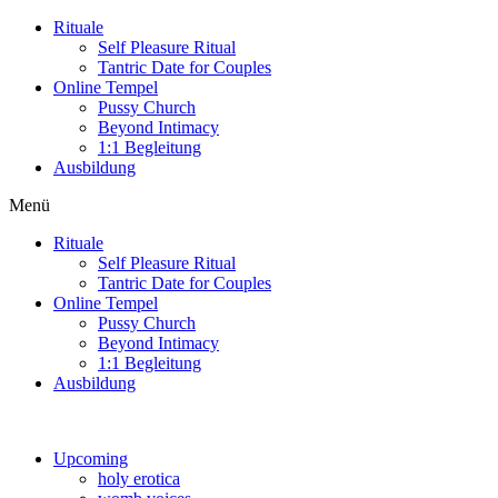
Zum
Rituale
Inhalt
Self Pleasure Ritual
wechseln
Tantric Date for Couples
Online Tempel
Pussy Church
Beyond Intimacy
1:1 Begleitung
Ausbildung
Menü
Rituale
Self Pleasure Ritual
Tantric Date for Couples
Online Tempel
Pussy Church
Beyond Intimacy
1:1 Begleitung
Ausbildung
Upcoming
holy erotica