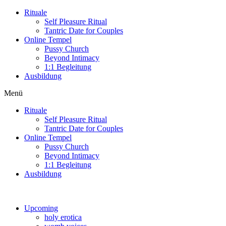
Zum
Rituale
Inhalt
Self Pleasure Ritual
wechseln
Tantric Date for Couples
Online Tempel
Pussy Church
Beyond Intimacy
1:1 Begleitung
Ausbildung
Menü
Rituale
Self Pleasure Ritual
Tantric Date for Couples
Online Tempel
Pussy Church
Beyond Intimacy
1:1 Begleitung
Ausbildung
Upcoming
holy erotica